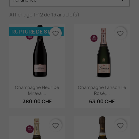

Affichage 1-12 de 13 article(s)
RUPTURE DE STOCK
favorite_border
favorite_border
Aperçu rapide
Aperçu rapide


Champagne Fleur De
Champagne Lanson Le
Miraval...
Rosé,...
380,00 CHF
63,00 CHF
favorite_border
favorite_border