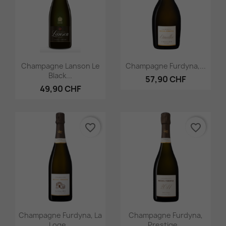
Aperçu rapide
Aperçu rapide


Champagne Lanson Le
Champagne Furdyna,...
Black...
57,90 CHF
49,90 CHF
favorite_border
favorite_border
Aperçu rapide
Aperçu rapide


Champagne Furdyna, La
Champagne Furdyna,
Loge...
Prestige...