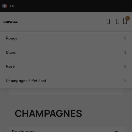
FR
Rouge
CHAMPAGNE / PÉTILLANT
Blanc

Champagnes
Rosé
Italie Vénétie
Spumante
Champagne / Pétillant
CHAMPAGNES
Pertinence