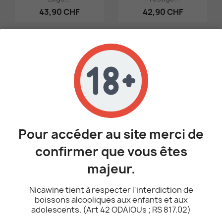
43,90 CHF
42,90 CHF
favorite_border
favorite_border
Pour accéder au site merci de
Aperçu rapide
Aperçu rapide


Champagne Furdyna,
Champagne Furdyna,
Rosé...
Rosé...
confirmer que vous êtes
32,90 CHF
32,90 CHF
majeur.
Nicawine tient à respecter l'interdiction de
favorite_border
favorite_border
boissons alcooliques aux enfants et aux
adolescents. (Art 42 ODAIOUs ; RS 817.02)