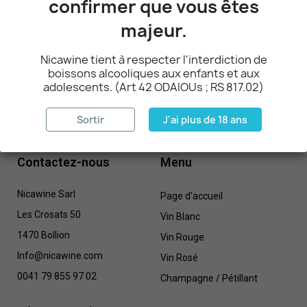
confirmer que vous êtes
majeur.
Retour en haut

Nicawine tient à respecter l'interdiction de
boissons alcooliques aux enfants et aux
adolescents. (Art 42 ODAIOUs ; RS 817.02)
Sortir
J'ai plus de 18 ans
Contactez-nous
Menu
Nicawine Sarl
Page d'accueil
Les Crosats 50
Vin Blanc
1470 Bollion
Vin Rouge
Info@nicawine.com
Vin Rosé
0041 79 855 97 02
Champagne / Pétillant