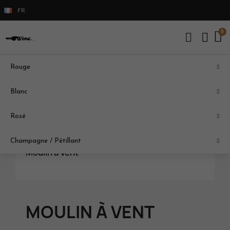
FR
Rouge
BEAUJOLAIS
Blanc
Fleurie
Rosé
Julienas
Morgon
Champagne / Pétillant
Moulin à Vent
MOULIN À VENT