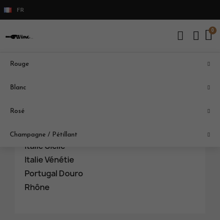
FR
Rouge
BLANC
Blanc
Bourgogne
Rosé
Italie Piémont
Italie Pouille
Champagne / Pétillant
Italie Sicile
Italie Vénétie
Portugal Douro
Rhône