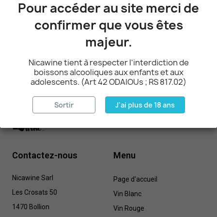
Pour accéder au site merci de
confirmer que vous êtes
Affichage 1-1 de 1 article(s)
majeur.
Nicawine tient à respecter l'interdiction de
Retour en haut

boissons alcooliques aux enfants et aux
adolescents. (Art 42 ODAIOUs ; RS 817.02)
Sortir
J'ai plus de 18 ans
Contactez-nous
Menu
Nicawine Sarl
Page d'accueil
Les Crosats 50
Vin Blanc
1470 Bollion
Vin Rouge