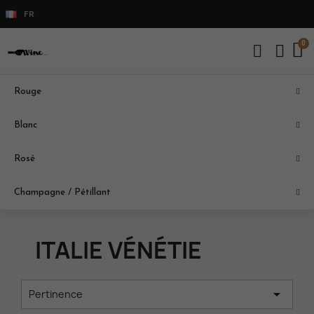
FR
Rouge
ROSÉ
Blanc
Italie Vénétie
Rosé
Provence
Champagne / Pétillant
ITALIE VÉNÉTIE

Pertinence