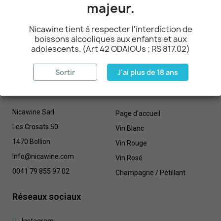
majeur.
Nicawine tient à respecter l'interdiction de
boissons alcooliques aux enfants et aux
adolescents. (Art 42 ODAIOUs ; RS 817.02)
Sortir
J'ai plus de 18 ans
Contactez-nous
Menu
Nicawine Sarl
Page d'accueil
Les Crosats 50
Vin Blanc
1470 Bollion
Vin Rouge
Info@nicawine.com
Vin Rosé
0041 79 855 97 02
Champagne / Pétillant
Réseaux sociaux